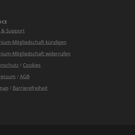
ICE
e & Support
ium-Mitgliedschaft kündigen
ium-Mitgliedschaft widerrufen
enschutz
/
Cookies
ressum
/
AGB
emap
/
Barrierefreiheit