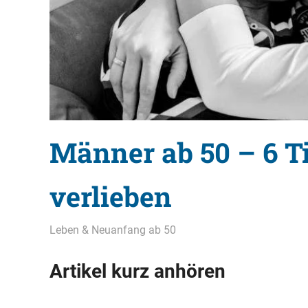
Männer ab 50 – 6 Ti
verlieben
11. April 2021
Christian M. Haas
Leben & Neuanfang ab 50
Artikel kurz anhören