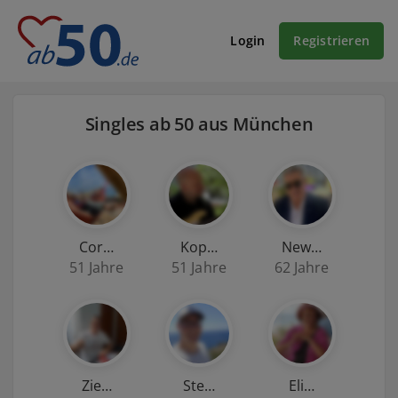
Login
Registrieren
Singles ab 50 aus München
Cor…
Kop…
New…
51 Jahre
51 Jahre
62 Jahre
Zie…
Ste…
Eli…