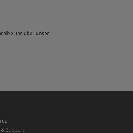
hreibe uns über unser
ICE
e & Support